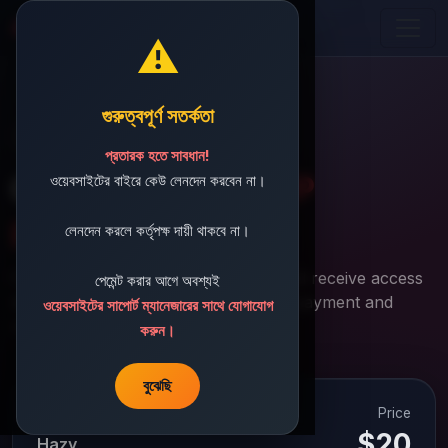
Aviator Predictor BD
⚠️
গুরুত্বপূর্ণ সতর্কতা
Secure Checkout
প্রতারক হতে সাবধান!
Complete your
APP
ওয়েবসাইটের বাইরে কেউ লেনদেন করবেন না।
purchase
লেনদেন করলে কর্তৃপক্ষ দায়ী থাকবে না।
Fast, secure, and transparent. You will receive access
পেমেন্ট করার আগে অবশ্যই
details at your email after successful payment and
ওয়েবসাইটের সাপোর্ট ম্যানেজারের সাথে যোগাযোগ
review.
করুন।
বুঝেছি
Price
Selected Plan
$20
Hazy