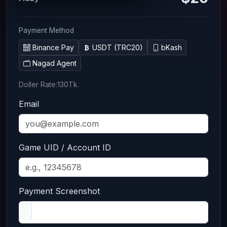
Payment Method
Binance Pay
USDT (TRC20)
bKash
Nagad Agent
Doller Rate:130Tk.
Email
Game UID / Account ID
Payment Screenshot