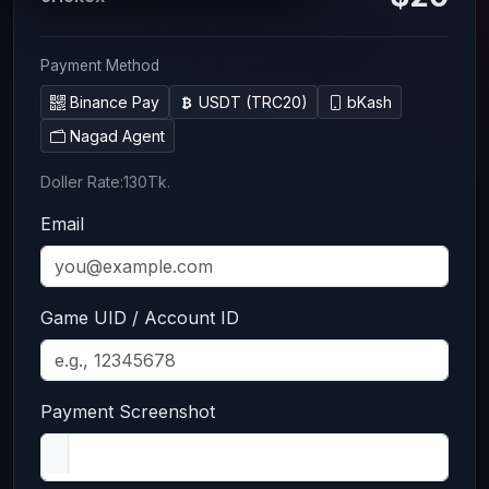
Payment Method
Binance Pay
USDT (TRC20)
bKash
Nagad Agent
Doller Rate:130Tk.
Email
Game UID / Account ID
Payment Screenshot