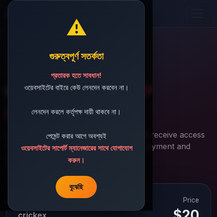
Aviator Predictor BD
⚠️
গুরুত্বপূর্ণ সতর্কতা
Secure Checkout
প্রতারক হতে সাবধান!
Complete your
APP
ওয়েবসাইটের বাইরে কেউ লেনদেন করবেন না।
purchase
লেনদেন করলে কর্তৃপক্ষ দায়ী থাকবে না।
Fast, secure, and transparent. You will receive access
পেমেন্ট করার আগে অবশ্যই
details at your email after successful payment and
ওয়েবসাইটের সাপোর্ট ম্যানেজারের সাথে যোগাযোগ
review.
করুন।
বুঝেছি
Price
Selected Plan
$20
crickex