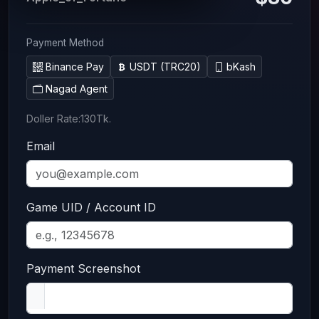
Payment Method
Binance Pay
USDT (TRC20)
bKash
Nagad Agent
Doller Rate:130Tk.
Email
Game UID / Account ID
Payment Screenshot