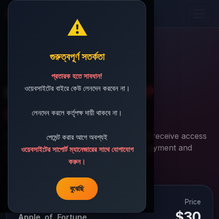
Aviator Predictor BD
⚠️
গুরুত্বপূর্ণ সতর্কতা
Secure Checkout
প্রতারক হতে সাবধান!
Complete your
APP
ওয়েবসাইটের বাইরে কেউ লেনদেন করবেন না।
purchase
লেনদেন করলে কর্তৃপক্ষ দায়ী থাকবে না।
Fast, secure, and transparent. You will receive access
পেমেন্ট করার আগে অবশ্যই
details at your email after successful payment and
ওয়েবসাইটের সাপোর্ট ম্যানেজারের সাথে যোগাযোগ
review.
করুন।
বুঝেছি
Price
Selected Plan
$30
Apple_of_Fortune