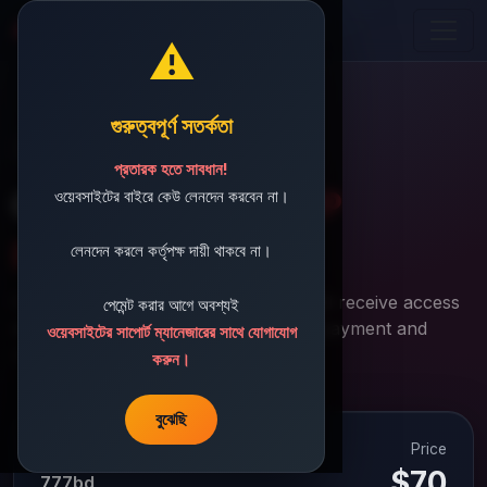
Aviator Predictor BD
⚠️
গুরুত্বপূর্ণ সতর্কতা
Secure Checkout
প্রতারক হতে সাবধান!
Complete your
APP
ওয়েবসাইটের বাইরে কেউ লেনদেন করবেন না।
purchase
লেনদেন করলে কর্তৃপক্ষ দায়ী থাকবে না।
Fast, secure, and transparent. You will receive access
পেমেন্ট করার আগে অবশ্যই
details at your email after successful payment and
ওয়েবসাইটের সাপোর্ট ম্যানেজারের সাথে যোগাযোগ
review.
করুন।
বুঝেছি
Price
Selected Plan
$70
777bd