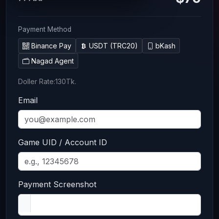
Payment Method
Binance Pay
USDT (TRC20)
bKash
Nagad Agent
Doller Rate:130Tk.
Email
Game UID / Account ID
Payment Screenshot